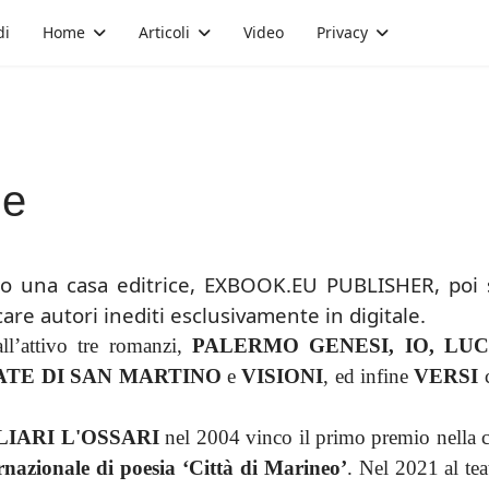
di
Home
Articoli
Video
Privacy
me
o una casa editrice, EXBOOK.EU PUBLISHER, po
icare autori inediti esclusivamente in digitale.
ll’attivo tre romanzi,
PALERMO GENESI, IO, LU
ATE DI SAN MARTINO
e
VISIONI
, ed infine
VERSI
c
LIARI L'OSSARI
nel 2004 vinco il primo premio nella cat
nazionale di poesia ‘Città di Marineo’
. Nel 2021 al te