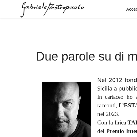
Acce
Seleziona la tua lingua
Due parole su di 
Nel 2012 fond
Sicilia a pubbl
In cartaceo ho a
racconti,
L’EST
nel 2023.
Con la lirica
TA
del
Premio Inter